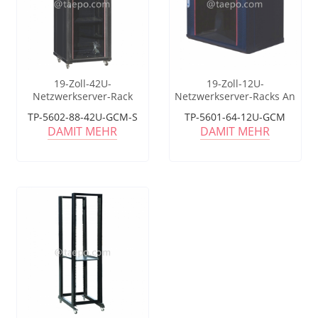
19-Zoll-42U-
19-Zoll-12U-
Netzwerkserver-Rack
Netzwerkserver-Racks An
Freistehender
der Wand montierte
TP-5602-88-42U-GCM-S
TP-5601-64-12U-GCM
Rechenzentrumsschrank
Datenschrank-Glastür mit
DAMIT MEHR
DAMIT MEHR
gebogener
Maschentürplatte