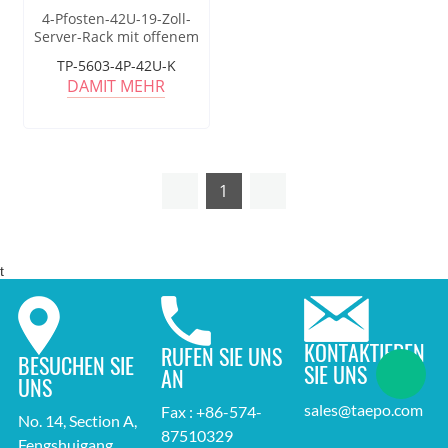
4-Pfosten-42U-19-Zoll-
Server-Rack mit offenem
Rahmen
TP-5603-4P-42U-K
DAMIT MEHR
1
t
KONTAKTIEREN
RUFEN SIE UNS
BESUCHEN SIE
SIE UNS
AN
UNS
sales@taepo.com
Fax : +86-574-
No. 14, Section A,
87510329
Fengshuigang